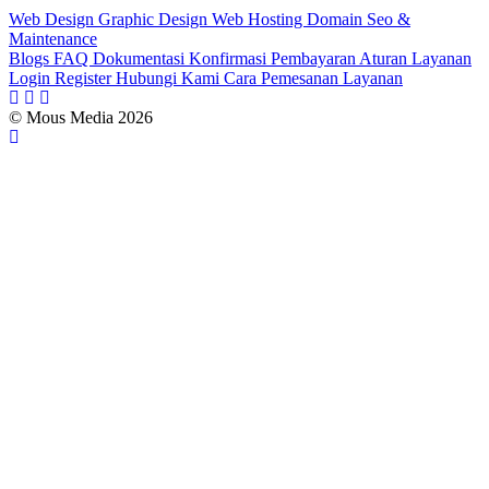
Web Design
Graphic Design
Web Hosting
Domain
Seo &
Maintenance
Blogs
FAQ
Dokumentasi
Konfirmasi Pembayaran
Aturan Layanan
Login
Register
Hubungi Kami
Cara Pemesanan Layanan
© Mous Media 2026