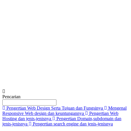
Tell us in detail about your needs.
*
Submit
Pencarian
Pengertian Web Design Serta Tujuan dan Fungsinya
Mengenal
Responsive Web design dan keuntungannya
Pengertian Web
Hosting dan jenis-jenisnya
Pengertian Domain,subdomain dan
jenis-jenisnya
Pengertian search engine dan jenis-jenisnya