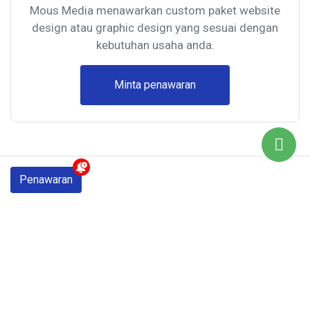
Mous Media menawarkan custom paket website
design atau graphic design yang sesuai dengan
kebutuhan usaha anda.
Minta penawaran
We love to help Seriously
Penawaran
Masih tidak yakin apa yang anda butuhkan? Hubungi
kami. Kami dengan senang hati membantu, bahkan jika
Anda bukan pelanggan. Kami disini 24/7/365. Hubungi
kapan saja kami.
Telp / WhatsApp : 081 246402420