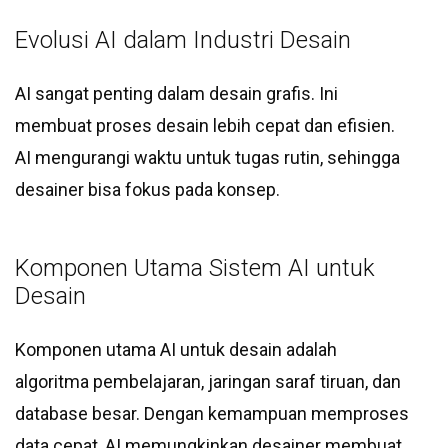
Evolusi AI dalam Industri Desain
AI sangat penting dalam desain grafis. Ini
membuat proses desain lebih cepat dan efisien.
AI mengurangi waktu untuk tugas rutin, sehingga
desainer bisa fokus pada konsep.
Komponen Utama Sistem AI untuk
Desain
Komponen utama AI untuk desain adalah
algoritma pembelajaran, jaringan saraf tiruan, dan
database besar. Dengan kemampuan memproses
data cepat, AI memungkinkan desainer membuat