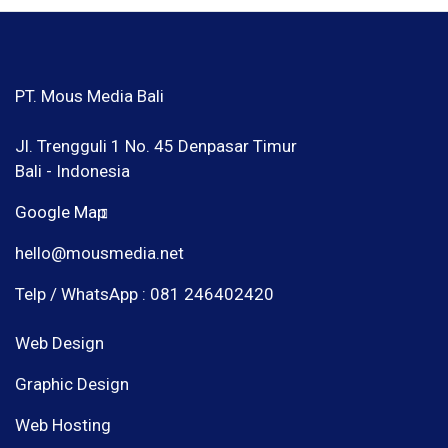
PT. Mous Media Bali
Jl. Trengguli 1 No. 45 Denpasar Timur
Bali - Indonesia
Google Map
hello@mousmedia.net
Telp / WhatsApp : 081 246402420
Web Design
Graphic Design
Web Hosting