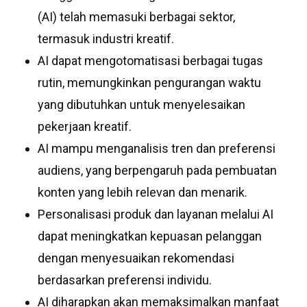
(AI) telah memasuki berbagai sektor,
termasuk industri kreatif.
AI dapat mengotomatisasi berbagai tugas
rutin, memungkinkan pengurangan waktu
yang dibutuhkan untuk menyelesaikan
pekerjaan kreatif.
AI mampu menganalisis tren dan preferensi
audiens, yang berpengaruh pada pembuatan
konten yang lebih relevan dan menarik.
Personalisasi produk dan layanan melalui AI
dapat meningkatkan kepuasan pelanggan
dengan menyesuaikan rekomendasi
berdasarkan preferensi individu.
AI diharapkan akan memaksimalkan manfaat