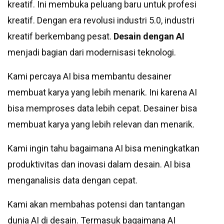
kreatif. Ini membuka peluang baru untuk profesi
kreatif. Dengan era revolusi industri 5.0, industri
kreatif berkembang pesat.
Desain dengan AI
menjadi bagian dari modernisasi teknologi.
Kami percaya AI bisa membantu desainer
membuat karya yang lebih menarik. Ini karena AI
bisa memproses data lebih cepat. Desainer bisa
membuat karya yang lebih relevan dan menarik.
Kami ingin tahu bagaimana AI bisa meningkatkan
produktivitas dan inovasi dalam desain. AI bisa
menganalisis data dengan cepat.
Kami akan membahas potensi dan tantangan
dunia AI di desain. Termasuk bagaimana AI