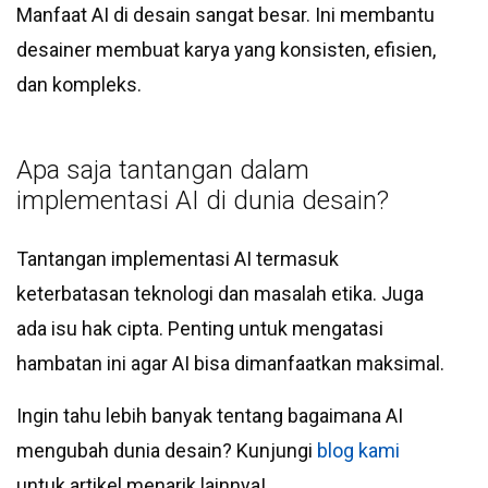
Manfaat AI di desain sangat besar. Ini membantu
desainer membuat karya yang konsisten, efisien,
dan kompleks.
Apa saja tantangan dalam
implementasi AI di dunia desain?
Tantangan implementasi AI termasuk
keterbatasan teknologi dan masalah etika. Juga
ada isu hak cipta. Penting untuk mengatasi
hambatan ini agar AI bisa dimanfaatkan maksimal.
Ingin tahu lebih banyak tentang bagaimana AI
mengubah dunia desain? Kunjungi
blog kami
untuk artikel menarik lainnya!