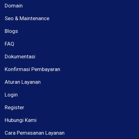
Domain
Seo & Maintenance
Blogs
FAQ
Dokumentasi
Konfirmasi Pembayaran
Aturan Layanan
Login
Register
Hubungi Kami
Cara Pemesanan Layanan