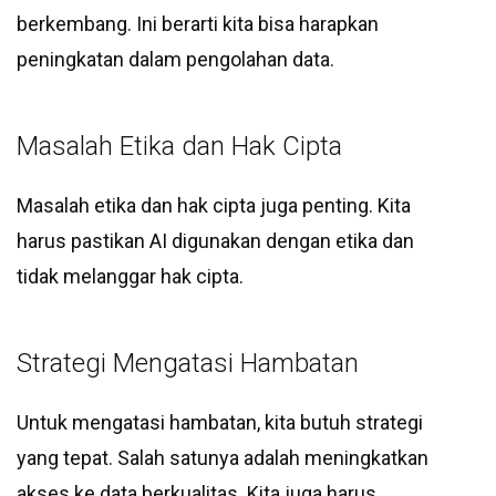
berkembang. Ini berarti kita bisa harapkan
peningkatan dalam pengolahan data.
Masalah Etika dan Hak Cipta
Masalah etika dan hak cipta juga penting. Kita
harus pastikan AI digunakan dengan etika dan
tidak melanggar hak cipta.
Strategi Mengatasi Hambatan
Untuk mengatasi hambatan, kita butuh strategi
yang tepat. Salah satunya adalah meningkatkan
akses ke data berkualitas. Kita juga harus