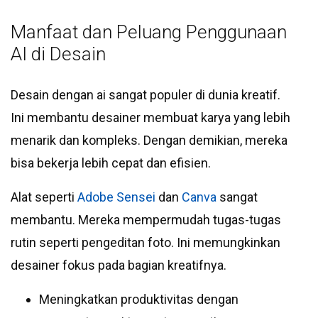
Manfaat dan Peluang Penggunaan
AI di Desain
Desain dengan ai sangat populer di dunia kreatif.
Ini membantu desainer membuat karya yang lebih
menarik dan kompleks. Dengan demikian, mereka
bisa bekerja lebih cepat dan efisien.
Alat seperti
Adobe Sensei
dan
Canva
sangat
membantu. Mereka mempermudah tugas-tugas
rutin seperti pengeditan foto. Ini memungkinkan
desainer fokus pada bagian kreatifnya.
Meningkatkan produktivitas dengan