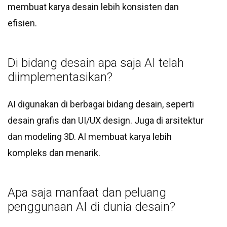
membuat karya desain lebih konsisten dan
efisien.
Di bidang desain apa saja AI telah
diimplementasikan?
AI digunakan di berbagai bidang desain, seperti
desain grafis dan UI/UX design. Juga di arsitektur
dan modeling 3D. AI membuat karya lebih
kompleks dan menarik.
Apa saja manfaat dan peluang
penggunaan AI di dunia desain?