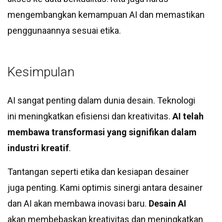
mengembangkan kemampuan AI dan memastikan
penggunaannya sesuai etika.
Kesimpulan
AI sangat penting dalam dunia desain. Teknologi
ini meningkatkan efisiensi dan kreativitas.
AI telah
membawa transformasi yang signifikan dalam
industri kreatif
.
Tantangan seperti etika dan kesiapan desainer
juga penting. Kami optimis sinergi antara desainer
dan AI akan membawa inovasi baru.
Desain AI
akan membebaskan kreativitas dan meningkatkan