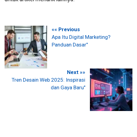
«« Previous
Apa Itu Digital Marketing?
Panduan Dasar"
Next »»
Tren Desain Web 2025: Inspirasi
dan Gaya Baru"