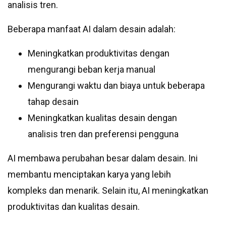
analisis tren.
Beberapa manfaat AI dalam desain adalah:
Meningkatkan produktivitas dengan
mengurangi beban kerja manual
Mengurangi waktu dan biaya untuk beberapa
tahap desain
Meningkatkan kualitas desain dengan
analisis tren dan preferensi pengguna
AI membawa perubahan besar dalam desain. Ini
membantu menciptakan karya yang lebih
kompleks dan menarik. Selain itu, AI meningkatkan
produktivitas dan kualitas desain.