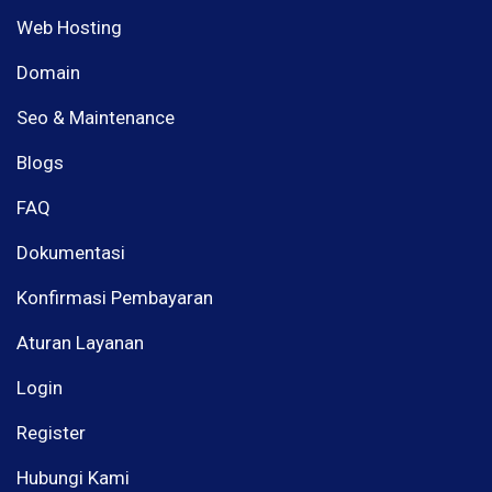
Web Hosting
Domain
Seo & Maintenance
Blogs
FAQ
Dokumentasi
Konfirmasi Pembayaran
Aturan Layanan
Login
Register
Hubungi Kami