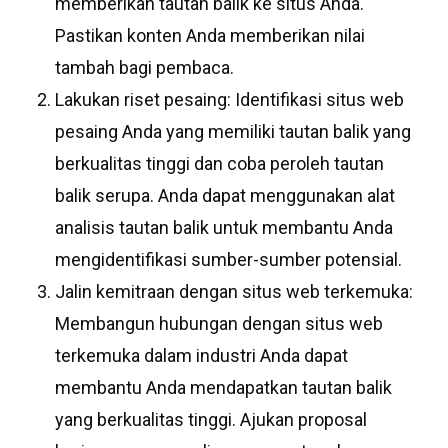
memberikan tautan balik ke situs Anda.
Pastikan konten Anda memberikan nilai
tambah bagi pembaca.
Lakukan riset pesaing: Identifikasi situs web
pesaing Anda yang memiliki tautan balik yang
berkualitas tinggi dan coba peroleh tautan
balik serupa. Anda dapat menggunakan alat
analisis tautan balik untuk membantu Anda
mengidentifikasi sumber-sumber potensial.
Jalin kemitraan dengan situs web terkemuka:
Membangun hubungan dengan situs web
terkemuka dalam industri Anda dapat
membantu Anda mendapatkan tautan balik
yang berkualitas tinggi. Ajukan proposal