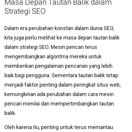
Masa Depan Tautan Balik dalam
Strategi SEO
Dalam era perubahan konstan dalam dunia SEO,
kita juga perlu melihat ke masa depan tautan balik
dalam strategi SEO. Mesin pencari terus
mengembangkan algoritma mereka untuk
memberikan pengalaman pencarian yang lebih
baik bagi pengguna. Sementara tautan balik tetap
menjadi faktor penting dalam peringkat situs web,
kemungkinan ada perubahan dalam cara mesin
pencari menilai dan mempertimbangkan tautan
balik.
Oleh karena itu, penting untuk terus memantau