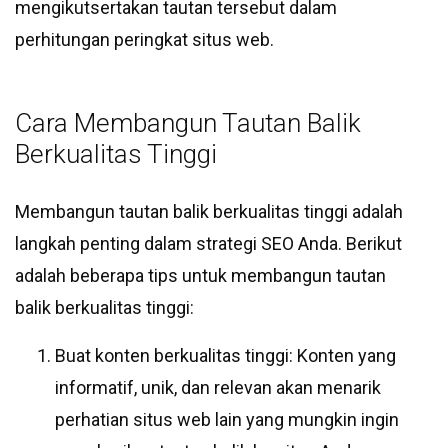
mengikutsertakan tautan tersebut dalam
perhitungan peringkat situs web.
Cara Membangun Tautan Balik
Berkualitas Tinggi
Membangun tautan balik berkualitas tinggi adalah
langkah penting dalam strategi SEO Anda. Berikut
adalah beberapa tips untuk membangun tautan
balik berkualitas tinggi:
Buat konten berkualitas tinggi: Konten yang
informatif, unik, dan relevan akan menarik
perhatian situs web lain yang mungkin ingin