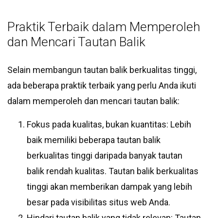
Praktik Terbaik dalam Memperoleh
dan Mencari Tautan Balik
Selain membangun tautan balik berkualitas tinggi,
ada beberapa praktik terbaik yang perlu Anda ikuti
dalam memperoleh dan mencari tautan balik:
Fokus pada kualitas, bukan kuantitas: Lebih
baik memiliki beberapa tautan balik
berkualitas tinggi daripada banyak tautan
balik rendah kualitas. Tautan balik berkualitas
tinggi akan memberikan dampak yang lebih
besar pada visibilitas situs web Anda.
Hindari tautan balik yang tidak relevan: Tautan