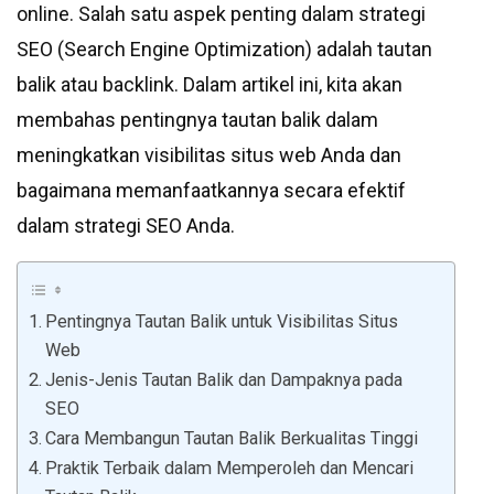
online. Salah satu aspek penting dalam strategi
SEO (Search Engine Optimization) adalah tautan
balik atau backlink. Dalam artikel ini, kita akan
membahas pentingnya tautan balik dalam
meningkatkan visibilitas situs web Anda dan
bagaimana memanfaatkannya secara efektif
dalam strategi SEO Anda.
Pentingnya Tautan Balik untuk Visibilitas Situs
Web
Jenis-Jenis Tautan Balik dan Dampaknya pada
SEO
Cara Membangun Tautan Balik Berkualitas Tinggi
Praktik Terbaik dalam Memperoleh dan Mencari