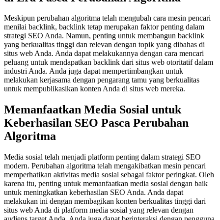
Meskipun perubahan algoritma telah mengubah cara mesin pencari
menilai backlink, backlink tetap merupakan faktor penting dalam
strategi SEO Anda. Namun, penting untuk membangun backlink
yang berkualitas tinggi dan relevan dengan topik yang dibahas di
situs web Anda. Anda dapat melakukannya dengan cara mencari
peluang untuk mendapatkan backlink dari situs web otoritatif dalam
industri Anda. Anda juga dapat mempertimbangkan untuk
melakukan kerjasama dengan pengarang tamu yang berkualitas
untuk mempublikasikan konten Anda di situs web mereka.
Memanfaatkan Media Sosial untuk
Keberhasilan SEO Pasca Perubahan
Algoritma
Media sosial telah menjadi platform penting dalam strategi SEO
modern. Perubahan algoritma telah mengakibatkan mesin pencari
memperhatikan aktivitas media sosial sebagai faktor peringkat. Oleh
karena itu, penting untuk memanfaatkan media sosial dengan baik
untuk meningkatkan keberhasilan SEO Anda. Anda dapat
melakukan ini dengan membagikan konten berkualitas tinggi dari
situs web Anda di platform media sosial yang relevan dengan
audiens target Anda. Anda juga dapat berinteraksi dengan pengguna