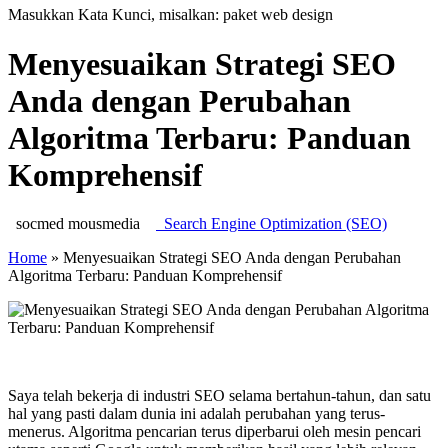
Masukkan Kata Kunci, misalkan: paket web design
Menyesuaikan Strategi SEO
Anda dengan Perubahan
Algoritma Terbaru: Panduan
Komprehensif
socmed mousmedia
Search Engine Optimization (SEO)
Home
»
Menyesuaikan Strategi SEO Anda dengan Perubahan
Algoritma Terbaru: Panduan Komprehensif
Saya telah bekerja di industri SEO selama bertahun-tahun, dan satu
hal yang pasti dalam dunia ini adalah perubahan yang terus-
menerus. Algoritma pencarian terus diperbarui oleh mesin pencari