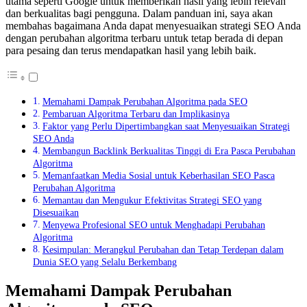
utama seperti Google untuk memberikan hasil yang lebih relevan
dan berkualitas bagi pengguna. Dalam panduan ini, saya akan
membahas bagaimana Anda dapat menyesuaikan strategi SEO Anda
dengan perubahan algoritma terbaru untuk tetap berada di depan
para pesaing dan terus mendapatkan hasil yang lebih baik.
Memahami Dampak Perubahan Algoritma pada SEO
Pembaruan Algoritma Terbaru dan Implikasinya
Faktor yang Perlu Dipertimbangkan saat Menyesuaikan Strategi
SEO Anda
Membangun Backlink Berkualitas Tinggi di Era Pasca Perubahan
Algoritma
Memanfaatkan Media Sosial untuk Keberhasilan SEO Pasca
Perubahan Algoritma
Memantau dan Mengukur Efektivitas Strategi SEO yang
Disesuaikan
Menyewa Profesional SEO untuk Menghadapi Perubahan
Algoritma
Kesimpulan: Merangkul Perubahan dan Tetap Terdepan dalam
Dunia SEO yang Selalu Berkembang
Memahami Dampak Perubahan