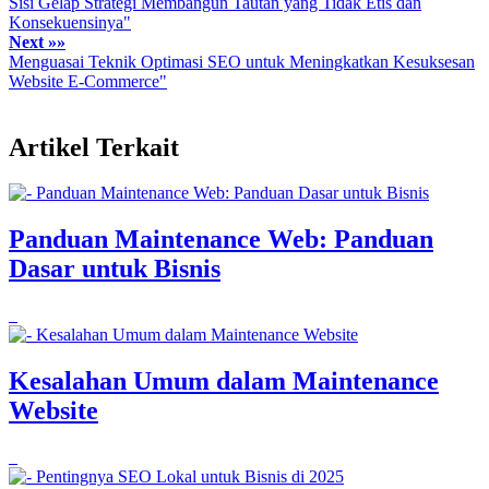
Sisi Gelap Strategi Membangun Tautan yang Tidak Etis dan
Konsekuensinya"
Next »»
Menguasai Teknik Optimasi SEO untuk Meningkatkan Kesuksesan
Website E-Commerce"
Artikel Terkait
Panduan Maintenance Web: Panduan
Dasar untuk Bisnis
Kesalahan Umum dalam Maintenance
Website