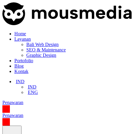
Home
Layanan
Bali Web Design
SEO & Maintenance
Graphic Design
Portofolio
Blog
Kontak
IND
IND
ENG
Penawaran
Penawaran