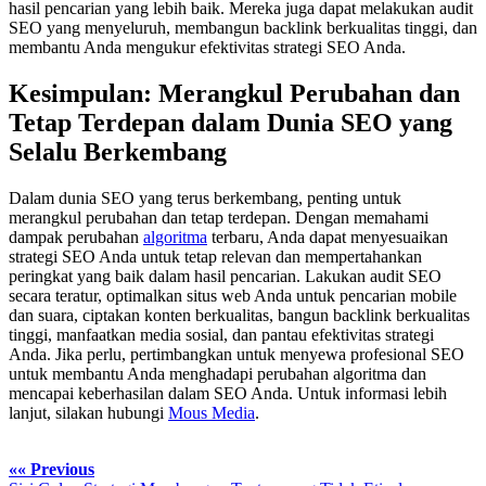
hasil pencarian yang lebih baik. Mereka juga dapat melakukan audit
SEO yang menyeluruh, membangun backlink berkualitas tinggi, dan
membantu Anda mengukur efektivitas strategi SEO Anda.
Kesimpulan: Merangkul Perubahan dan
Tetap Terdepan dalam Dunia SEO yang
Selalu Berkembang
Dalam dunia SEO yang terus berkembang, penting untuk
merangkul perubahan dan tetap terdepan. Dengan memahami
dampak perubahan
algoritma
terbaru, Anda dapat menyesuaikan
strategi SEO Anda untuk tetap relevan dan mempertahankan
peringkat yang baik dalam hasil pencarian. Lakukan audit SEO
secara teratur, optimalkan situs web Anda untuk pencarian mobile
dan suara, ciptakan konten berkualitas, bangun backlink berkualitas
tinggi, manfaatkan media sosial, dan pantau efektivitas strategi
Anda. Jika perlu, pertimbangkan untuk menyewa profesional SEO
untuk membantu Anda menghadapi perubahan algoritma dan
mencapai keberhasilan dalam SEO Anda. Untuk informasi lebih
lanjut, silakan hubungi
Mous Media
.
«« Previous