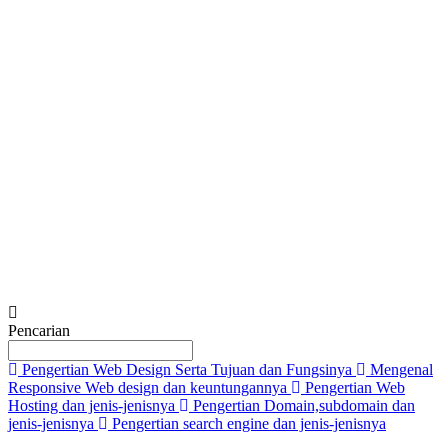
Tell us in detail about your needs.
*
Submit
Pencarian
Pengertian Web Design Serta Tujuan dan Fungsinya
Mengenal
Responsive Web design dan keuntungannya
Pengertian Web
Hosting dan jenis-jenisnya
Pengertian Domain,subdomain dan
jenis-jenisnya
Pengertian search engine dan jenis-jenisnya