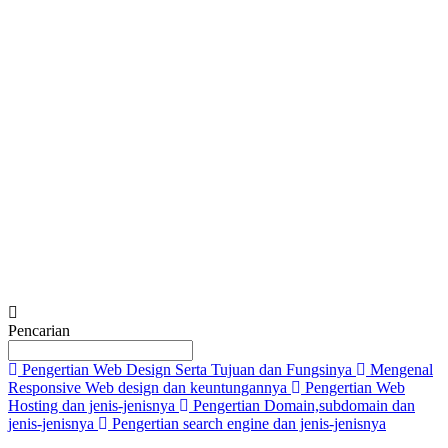
Tell us in detail about your needs.
*
Submit
Pencarian
Pengertian Web Design Serta Tujuan dan Fungsinya
Mengenal
Responsive Web design dan keuntungannya
Pengertian Web
Hosting dan jenis-jenisnya
Pengertian Domain,subdomain dan
jenis-jenisnya
Pengertian search engine dan jenis-jenisnya