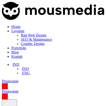
Home
Layanan
Bali Web Design
SEO & Maintenance
Graphic Design
Portofolio
Blog
Kontak
IND
IND
ENG
Penawaran
Penawaran