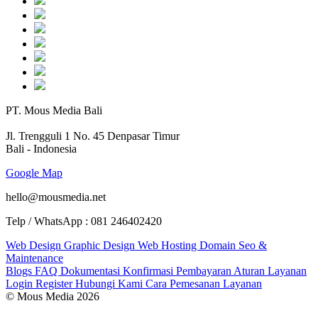
PT. Mous Media Bali
Jl. Trengguli 1 No. 45 Denpasar Timur
Bali - Indonesia
Google Map
hello@mousmedia.net
Telp / WhatsApp : 081 246402420
Web Design
Graphic Design
Web Hosting
Domain
Seo &
Maintenance
Blogs
FAQ
Dokumentasi
Konfirmasi Pembayaran
Aturan Layanan
Login
Register
Hubungi Kami
Cara Pemesanan Layanan
© Mous Media 2026