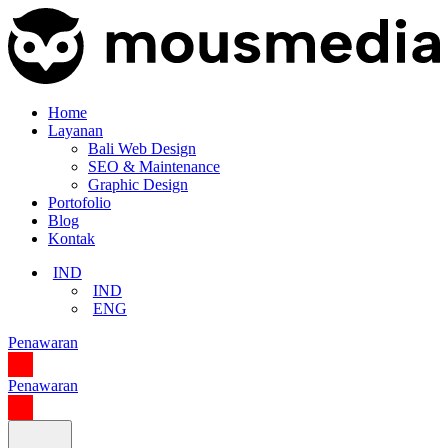
Home
Layanan
Bali Web Design
SEO & Maintenance
Graphic Design
Portofolio
Blog
Kontak
IND
IND
ENG
Penawaran
Penawaran