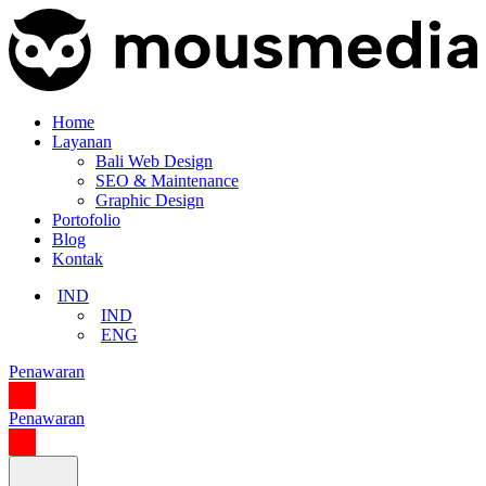
Home
Layanan
Bali Web Design
SEO & Maintenance
Graphic Design
Portofolio
Blog
Kontak
IND
IND
ENG
Penawaran
Penawaran