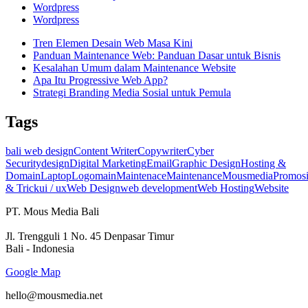
Wordpress
Wordpress
Tren Elemen Desain Web Masa Kini
Panduan Maintenance Web: Panduan Dasar untuk Bisnis
Kesalahan Umum dalam Maintenance Website
Apa Itu Progressive Web App?
Strategi Branding Media Sosial untuk Pemula
Tags
bali web design
Content Writer
Copywriter
Cyber
Security
design
Digital Marketing
Email
Graphic Design
Hosting &
Domain
Laptop
Logo
main
Maintenace
Maintenance
Mousmedia
Promos
& Trick
ui / ux
Web Design
web development
Web Hosting
Website
PT. Mous Media Bali
Jl. Trengguli 1 No. 45 Denpasar Timur
Bali - Indonesia
Google Map
hello@mousmedia.net