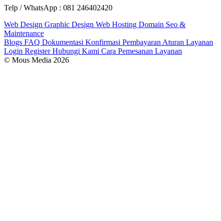
Telp / WhatsApp : 081 246402420
Web Design
Graphic Design
Web Hosting
Domain
Seo &
Maintenance
Blogs
FAQ
Dokumentasi
Konfirmasi Pembayaran
Aturan Layanan
Login
Register
Hubungi Kami
Cara Pemesanan Layanan
© Mous Media 2026