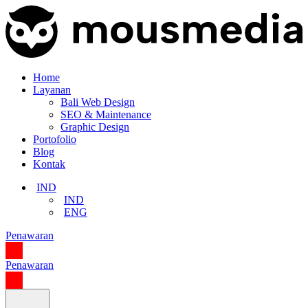
Home
Layanan
Bali Web Design
SEO & Maintenance
Graphic Design
Portofolio
Blog
Kontak
IND
IND
ENG
Penawaran
Penawaran