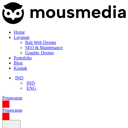
Home
Layanan
Bali Web Design
SEO & Maintenance
Graphic Design
Portofolio
Blog
Kontak
IND
IND
ENG
Penawaran
Penawaran