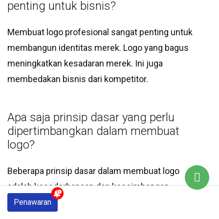
penting untuk bisnis?
Membuat logo profesional sangat penting untuk
membangun identitas merek. Logo yang bagus
meningkatkan kesadaran merek. Ini juga
membedakan bisnis dari kompetitor.
Apa saja prinsip dasar yang perlu
dipertimbangkan dalam membuat
logo?
Beberapa prinsip dasar dalam membuat logo
adalah kesederhanaan dan keseimbangan.
Penting juga untuk mempertimbangkan
Penawaran
skalabilitas. Pilih warna dan tipografi yang tepat