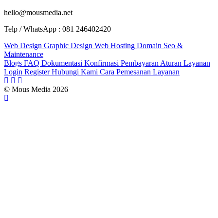
hello@mousmedia.net
Telp / WhatsApp : 081 246402420
Web Design
Graphic Design
Web Hosting
Domain
Seo &
Maintenance
Blogs
FAQ
Dokumentasi
Konfirmasi Pembayaran
Aturan Layanan
Login
Register
Hubungi Kami
Cara Pemesanan Layanan
© Mous Media 2026