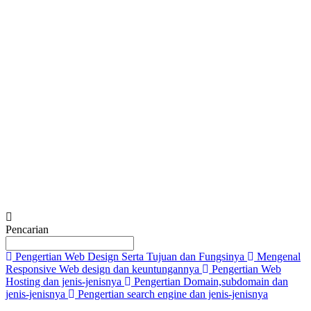
Tell us in detail about your needs.
*
Submit
Pencarian
Pengertian Web Design Serta Tujuan dan Fungsinya
Mengenal
Responsive Web design dan keuntungannya
Pengertian Web
Hosting dan jenis-jenisnya
Pengertian Domain,subdomain dan
jenis-jenisnya
Pengertian search engine dan jenis-jenisnya