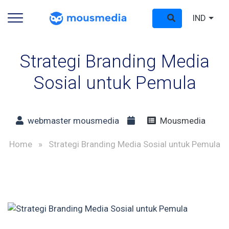
IND
Strategi Branding Media
Sosial untuk Pemula
webmaster mousmedia
Mousmedia
Home
»
Strategi Branding Media Sosial untuk Pemula