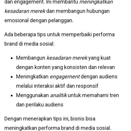
dan engagement. Ini membantu
meningkatkan
kesadaran merek
dan membangun hubungan
emosional dengan pelanggan.
Ada beberapa tips untuk memperbaiki performa
brand di media sosial:
Membangun
kesadaran merek
yang kuat
dengan konten yang konsisten dan relevan
Meningkatkan
engagement
dengan audiens
melalui interaksi aktif dan responsif
Menggunakan
analitik
untuk memahami tren
dan perilaku audiens
Dengan menerapkan tips ini, bisnis bisa
meningkatkan performa brand di media sosial.