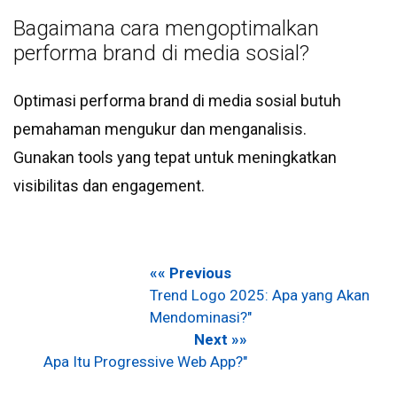
Bagaimana cara mengoptimalkan
performa brand di media sosial?
Optimasi performa brand di media sosial butuh
pemahaman mengukur dan menganalisis.
Gunakan tools yang tepat untuk meningkatkan
visibilitas dan engagement.
«« Previous
Trend Logo 2025: Apa yang Akan
Mendominasi?"
Next »»
Apa Itu Progressive Web App?"