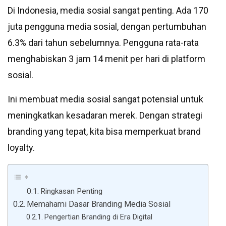
Di Indonesia, media sosial sangat penting. Ada 170
juta pengguna media sosial, dengan pertumbuhan
6.3% dari tahun sebelumnya. Pengguna rata-rata
menghabiskan 3 jam 14 menit per hari di platform
sosial.
Ini membuat media sosial sangat potensial untuk
meningkatkan kesadaran merek. Dengan strategi
branding yang tepat, kita bisa memperkuat brand
loyalty.
Ringkasan Penting
Memahami Dasar Branding Media Sosial
Pengertian Branding di Era Digital