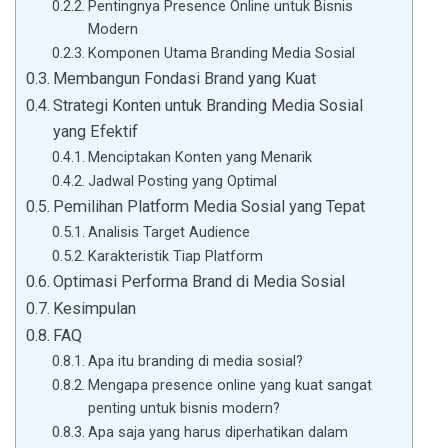
Pentingnya Presence Online untuk Bisnis
Modern
Komponen Utama Branding Media Sosial
Membangun Fondasi Brand yang Kuat
Strategi Konten untuk Branding Media Sosial
yang Efektif
Menciptakan Konten yang Menarik
Jadwal Posting yang Optimal
Pemilihan Platform Media Sosial yang Tepat
Analisis Target Audience
Karakteristik Tiap Platform
Optimasi Performa Brand di Media Sosial
Kesimpulan
FAQ
Apa itu branding di media sosial?
Mengapa presence online yang kuat sangat
penting untuk bisnis modern?
Apa saja yang harus diperhatikan dalam