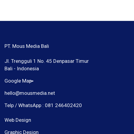
PT. Mous Media Bali
Jl. Trengguli 1 No. 45 Denpasar Timur
Bali - Indonesia
Google Map
hello@mousmedia.net
Telp / WhatsApp : 081 246402420
Web Design
Graphic Design