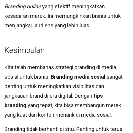
Branding online
yang efektif meningkatkan
kesadaran merek. Ini memungkinkan bisnis untuk
menjangkau audiens yang lebih luas.
Kesimpulan
Kita telah membahas strategi branding di media
sosial untuk bisnis.
Branding media sosial
sangat
penting untuk meningkatkan visibilitas dan
jangkauan brand di era digital. Dengan
tips
branding
yang tepat, kita bisa membangun merek
yang kuat dan konten menarik di media sosial.
Branding tidak berhenti di situ. Penting untuk terus