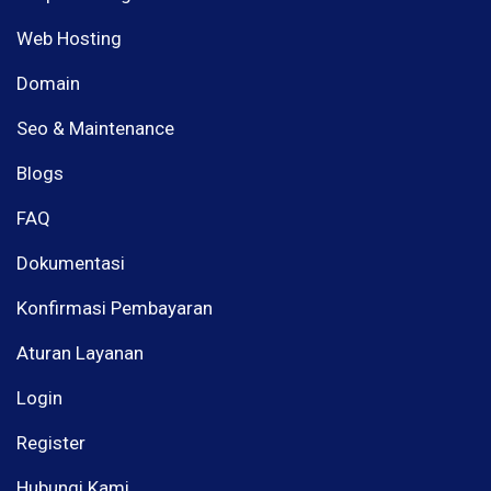
Web Hosting
Domain
Seo & Maintenance
Blogs
FAQ
Dokumentasi
Konfirmasi Pembayaran
Aturan Layanan
Login
Register
Hubungi Kami