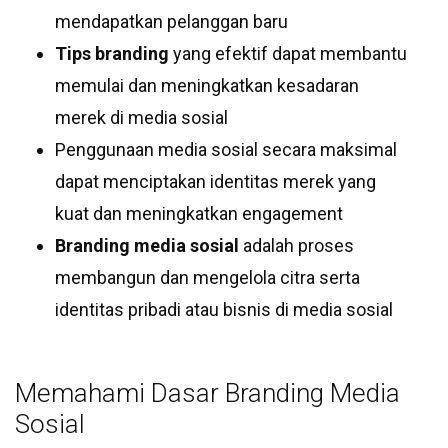
mendapatkan pelanggan baru
Tips branding
yang efektif dapat membantu
memulai dan meningkatkan kesadaran
merek di media sosial
Penggunaan media sosial secara maksimal
dapat menciptakan identitas merek yang
kuat dan meningkatkan engagement
Branding media sosial
adalah proses
membangun dan mengelola citra serta
identitas pribadi atau bisnis di media sosial
Memahami Dasar Branding Media
Sosial