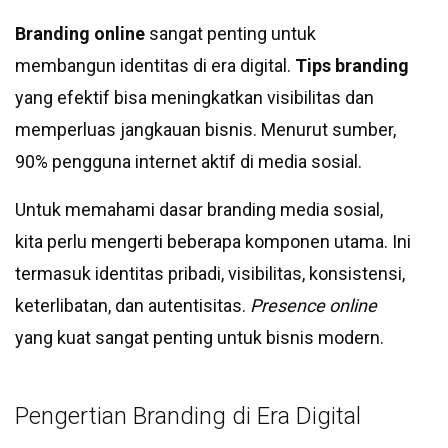
Branding online
sangat penting untuk
membangun identitas di era digital.
Tips branding
yang efektif bisa meningkatkan visibilitas dan
memperluas jangkauan bisnis. Menurut sumber,
90% pengguna internet aktif di media sosial.
Untuk memahami dasar branding media sosial,
kita perlu mengerti beberapa komponen utama. Ini
termasuk identitas pribadi, visibilitas, konsistensi,
keterlibatan, dan autentisitas.
Presence online
yang kuat sangat penting untuk bisnis modern.
Pengertian Branding di Era Digital