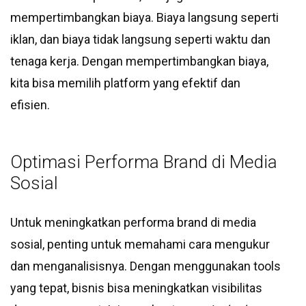
mempertimbangkan biaya. Biaya langsung seperti
iklan, dan biaya tidak langsung seperti waktu dan
tenaga kerja. Dengan mempertimbangkan biaya,
kita bisa memilih platform yang efektif dan
efisien.
Optimasi Performa Brand di Media
Sosial
Untuk meningkatkan performa brand di media
sosial, penting untuk memahami cara mengukur
dan menganalisisnya. Dengan menggunakan tools
yang tepat, bisnis bisa meningkatkan visibilitas