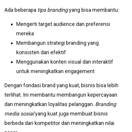
Ada beberapa
tips branding
yang bisa membantu:
Mengerti target audience dan preferensi
mereka
Membangun strategi branding yang
konsisten dan efektif
Menggunakan konten visual dan interaktif
untuk meningkatkan engagement
Dengan fondasi brand yang kuat, bisnis bisa lebih
terlihat. Ini membantu membangun kepercayaan
dan meningkatkan loyalitas pelanggan.
Branding
media sosial
yang kuat juga membuat bisnis
berbeda dari kompetitor dan meningkatkan nilai