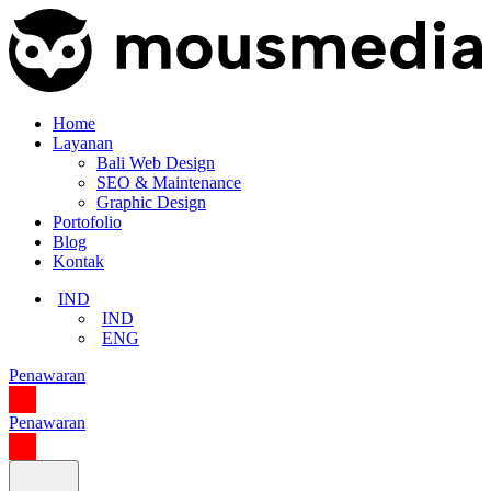
Home
Layanan
Bali Web Design
SEO & Maintenance
Graphic Design
Portofolio
Blog
Kontak
IND
IND
ENG
Penawaran
Penawaran