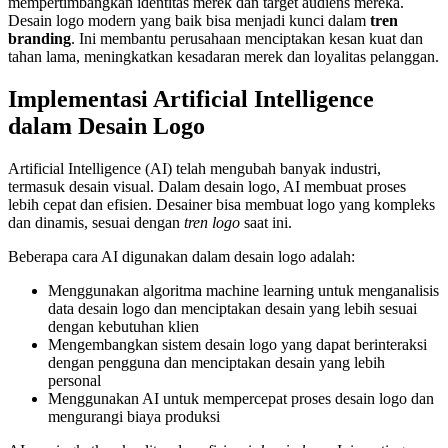
mempertimbangkan identitas merek dan target audiens mereka.
Desain logo modern yang baik bisa menjadi kunci dalam
tren
branding
. Ini membantu perusahaan menciptakan kesan kuat dan
tahan lama, meningkatkan kesadaran merek dan loyalitas pelanggan.
Implementasi Artificial Intelligence
dalam Desain Logo
Artificial Intelligence (AI) telah mengubah banyak industri,
termasuk desain visual. Dalam desain logo, AI membuat proses
lebih cepat dan efisien. Desainer bisa membuat logo yang kompleks
dan dinamis, sesuai dengan
tren logo
saat ini.
Beberapa cara AI digunakan dalam desain logo adalah:
Menggunakan algoritma machine learning untuk menganalisis
data desain logo dan menciptakan desain yang lebih sesuai
dengan kebutuhan klien
Mengembangkan sistem desain logo yang dapat berinteraksi
dengan pengguna dan menciptakan desain yang lebih
personal
Menggunakan AI untuk mempercepat proses desain logo dan
mengurangi biaya produksi