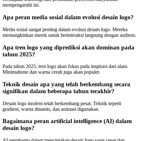
mempengaruhi ini.
Apa peran media sosial dalam evolusi desain logo?
Media sosial sangat penting dalam evolusi desain logo. Mereka
memungkinkan merek untuk berinteraksi langsung dengan audiens.
Apa tren logo yang diprediksi akan dominan pada
tahun 2025?
Pada tahun 2025, tren logo akan fokus pada inspirasi dari alam.
Minimalisme dan warna cerah juga akan populer.
Teknik desain apa yang telah berkembang secara
signifikan dalam beberapa tahun terakhir?
Desain logo modern telah berkembang pesat. Teknik seperti
gradient, warna dinamis, dan animasi digunakan.
Bagaimana peran artificial intelligence (AI) dalam
desain logo?
AI membantu dalam menciptakan desain logo yang cepat dan