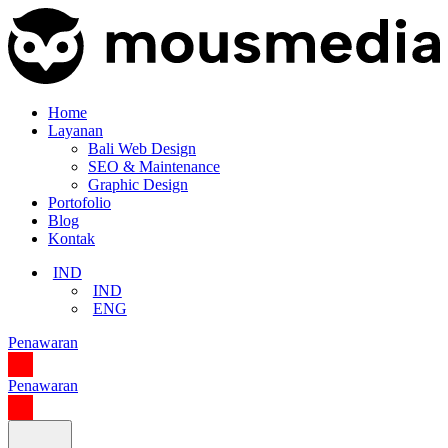
Home
Layanan
Bali Web Design
SEO & Maintenance
Graphic Design
Portofolio
Blog
Kontak
IND
IND
ENG
Penawaran
Penawaran