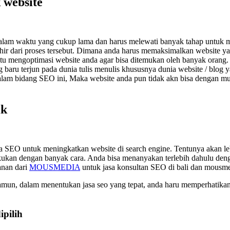
 website
 dalam waktu yang cukup lama dan harus melewati banyak tahap untuk
hir dari proses tersebut. Dimana anda harus memaksimalkan website ya
tu mengoptimasi website anda agar bisa ditemukan oleh banyak orang. 
baru terjun pada dunia tulis menulis khususnya dunia website / blog
am bidang SEO ini, Maka website anda pun tidak akn bisa dengan mu
ik
 SEO untuk meningkatkan website di search engine. Tentunya akan le
ilakukan dengan banyak cara. Anda bisa menanyakan terlebih dahulu 
anan dari
MOUSMEDIA
untuk jasa konsultan SEO di bali dan mousm
un, dalam menentukan jasa seo yang tepat, anda haru memperhatikan be
ipilih