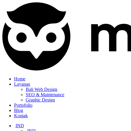
Home
Layanan
Bali Web Design
SEO & Maintenance
Graphic Design
Portofolio
Blog
Kontak
IND
IND