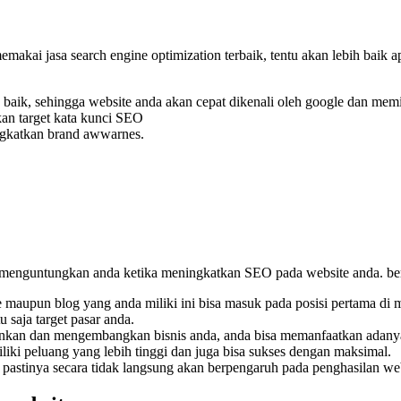
akai jasa search engine optimization terbaik, tentu akan lebih baik a
n baik, sehingga website anda akan cepat dikenali oleh google dan mem
n target kata kunci SEO
gkatkan brand awwarnes.
 menguntungkan anda ketika meningkatkan SEO pada website anda. beri
e maupun blog yang anda miliki ini bisa masuk pada posisi pertama d
 saja target pasar anda.
ankan dan mengembangkan bisnis anda, anda bisa memanfaatkan adany
iki peluang yang lebih tinggi dan juga bisa sukses dengan maksimal.
tinya secara tidak langsung akan berpengaruh pada penghasilan website 