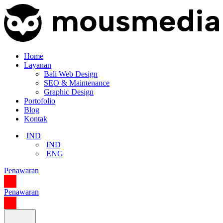
Home
Layanan
Bali Web Design
SEO & Maintenance
Graphic Design
Portofolio
Blog
Kontak
IND
IND
ENG
Penawaran
Penawaran