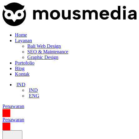
Home
Layanan
Bali Web Design
SEO & Maintenance
Graphic Design
Portofolio
Blog
Kontak
IND
IND
ENG
Penawaran
Penawaran