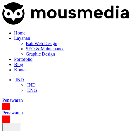
Home
Layanan
Bali Web Design
SEO & Maintenance
Graphic Design
Portofolio
Blog
Kontak
IND
IND
ENG
Penawaran
Penawaran