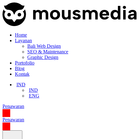
Home
Layanan
Bali Web Design
SEO & Maintenance
Graphic Design
Portofolio
Blog
Kontak
IND
IND
ENG
Penawaran
Penawaran