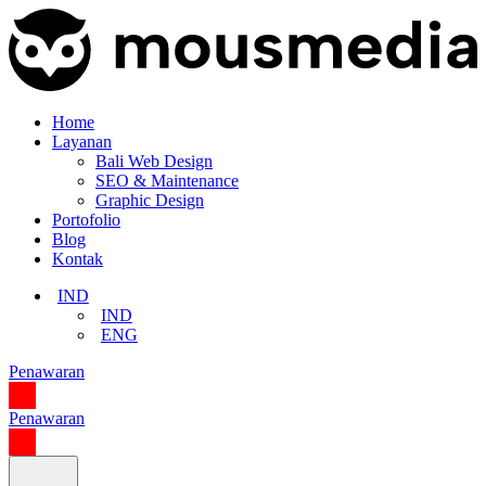
Home
Layanan
Bali Web Design
SEO & Maintenance
Graphic Design
Portofolio
Blog
Kontak
IND
IND
ENG
Penawaran
Penawaran