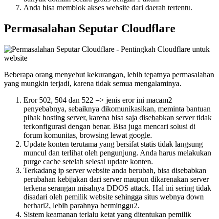
Anda bisa memblok akses website dari daerah tertentu.
Permasalahan Seputar Cloudflare
Beberapa orang menyebut kekurangan, lebih tepatnya permasalahan
yang mungkin terjadi, karena tidak semua mengalaminya.
Eror 502, 504 dan 522 => jenis eror ini macam2
penyebabnya, sebaiknya dikomunikasikan, meminta bantuan
pihak hosting server, karena bisa saja disebabkan server tidak
terkonfigurasi dengan benar. Bisa juga mencari solusi di
forum komunitas, browsing lewat google.
Update konten terutama yang bersifat statis tidak langsung
muncul dan terlihat oleh pengunjung. Anda harus melakukan
purge cache setelah selesai update konten.
Terkadang ip server website anda berubah, bisa disebabkan
perubahan kebijakan dari server maupun dikarenakan server
terkena serangan misalnya DDOS attack. Hal ini sering tidak
disadari oleh pemilik website sehingga situs webnya down
berhari2, lebih parahnya berminggu2.
Sistem keamanan terlalu ketat yang ditentukan pemilik