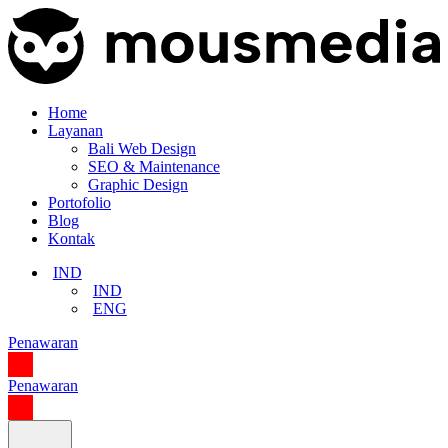
Home
Layanan
Bali Web Design
SEO & Maintenance
Graphic Design
Portofolio
Blog
Kontak
IND
IND
ENG
Penawaran
Penawaran