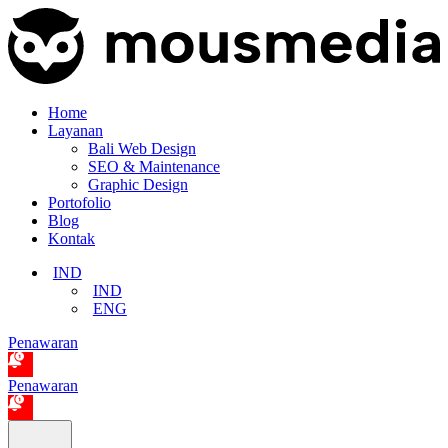
Home
Layanan
Bali Web Design
SEO & Maintenance
Graphic Design
Portofolio
Blog
Kontak
IND
IND
ENG
Penawaran
Penawaran