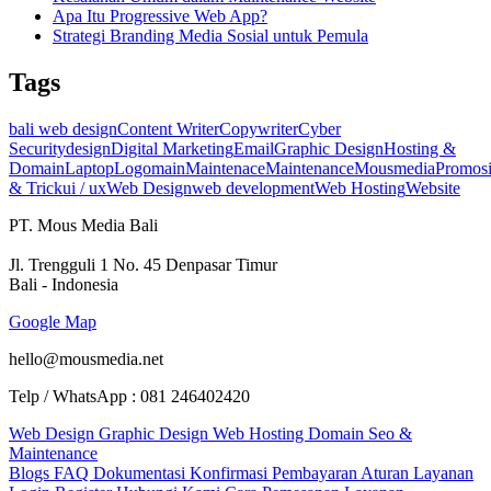
Apa Itu Progressive Web App?
Strategi Branding Media Sosial untuk Pemula
Tags
bali web design
Content Writer
Copywriter
Cyber
Security
design
Digital Marketing
Email
Graphic Design
Hosting &
Domain
Laptop
Logo
main
Maintenace
Maintenance
Mousmedia
Promos
& Trick
ui / ux
Web Design
web development
Web Hosting
Website
PT. Mous Media Bali
Jl. Trengguli 1 No. 45 Denpasar Timur
Bali - Indonesia
Google Map
hello@mousmedia.net
Telp / WhatsApp : 081 246402420
Web Design
Graphic Design
Web Hosting
Domain
Seo &
Maintenance
Blogs
FAQ
Dokumentasi
Konfirmasi Pembayaran
Aturan Layanan