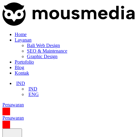
Home
Layanan
Bali Web Design
SEO & Maintenance
Graphic Design
Portofolio
Blog
Kontak
IND
IND
ENG
Penawaran
Penawaran