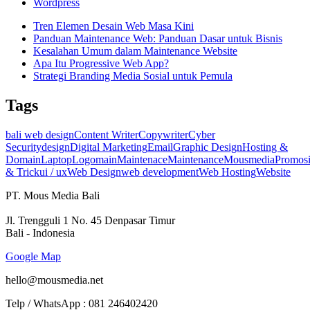
Wordpress
Tren Elemen Desain Web Masa Kini
Panduan Maintenance Web: Panduan Dasar untuk Bisnis
Kesalahan Umum dalam Maintenance Website
Apa Itu Progressive Web App?
Strategi Branding Media Sosial untuk Pemula
Tags
bali web design
Content Writer
Copywriter
Cyber
Security
design
Digital Marketing
Email
Graphic Design
Hosting &
Domain
Laptop
Logo
main
Maintenace
Maintenance
Mousmedia
Promos
& Trick
ui / ux
Web Design
web development
Web Hosting
Website
PT. Mous Media Bali
Jl. Trengguli 1 No. 45 Denpasar Timur
Bali - Indonesia
Google Map
hello@mousmedia.net
Telp / WhatsApp : 081 246402420