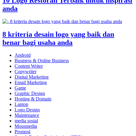
10 Logo Restoran Terbaik untuk inspirasi
anda
8 kriteria desain logo yang baik dan
benar bagi usaha anda
Android
Business & Online Business
Content Writer
Copywriter
Digital Marketing
Email Marketing
Game
Graphic Design
Hosting & Domain
Laptop
Logo Design
Maintenance
media sosial
Mousmedia
Promosi