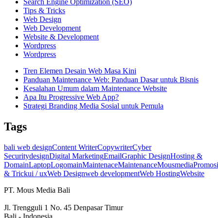
Search Engine Optimization (SEO)
Tips & Tricks
Web Design
Web Development
Website & Development
Wordpress
Wordpress
Tren Elemen Desain Web Masa Kini
Panduan Maintenance Web: Panduan Dasar untuk Bisnis
Kesalahan Umum dalam Maintenance Website
Apa Itu Progressive Web App?
Strategi Branding Media Sosial untuk Pemula
Tags
bali web design
Content Writer
Copywriter
Cyber
Security
design
Digital Marketing
Email
Graphic Design
Hosting &
Domain
Laptop
Logo
main
Maintenace
Maintenance
Mousmedia
Promos
& Trick
ui / ux
Web Design
web development
Web Hosting
Website
PT. Mous Media Bali
Jl. Trengguli 1 No. 45 Denpasar Timur
Bali - Indonesia