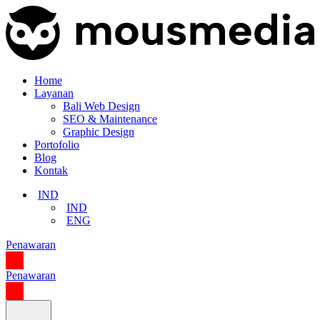
Home
Layanan
Bali Web Design
SEO & Maintenance
Graphic Design
Portofolio
Blog
Kontak
IND
IND
ENG
Penawaran
Penawaran