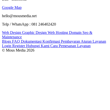
Google Map
hello@mousmedia.net
Telp / WhatsApp : 081 246402420
Web Design
Graphic Design
Web Hosting
Domain
Seo &
Maintenance
Blogs
FAQ
Dokumentasi
Konfirmasi Pembayaran
Aturan Layanan
Login
Register
Hubungi Kami
Cara Pemesanan Layanan
© Mous Media 2026